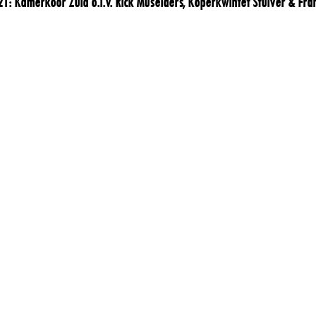
1: Kamerkoor Zuid o.l.v. Rick Muselaers, Koperkwintet Stuiver & Fran