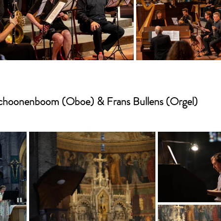
choonenboom (Oboe) & Frans Bullens (Orgel)