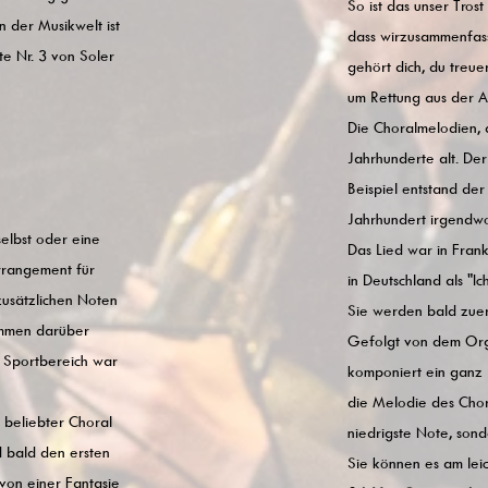
So ist das unser Trost 
in der Musikwelt ist
dass wirzusammenfas
te Nr. 3 von Soler
gehört dich, du treue
um Rettung aus der An
Die Choralmelodien, 
Jahrhunderte alt. Der
Beispiel entstand der
Jahrhundert irgendwo 
elbst oder eine
Das Lied war in Frank
rrangement für
in Deutschland als "I
zusätzlichen Noten
Sie werden bald zuer
timmen darüber
Gefolgt von dem Org
em Sportbereich war
komponiert ein ganz 
die Melodie des Chors
 beliebter Choral
niedrigste Note, sond
d bald den ersten
Sie können es am lei
 von einer Fantasie