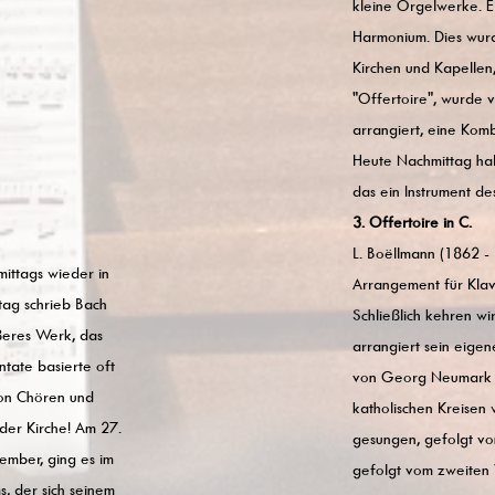
kleine Orgelwerke. E
Harmonium. Dies wurde
Kirchen und Kapellen
"Offertoire", wurde 
arrangiert, eine Kombi
Heute Nachmittag ha
das ein Instrument des
3. Offertoire in C.
L. Boëllmann (1862 -
mittags wieder in
Arrangement für Klav
tag schrieb Bach
Schließlich kehren wi
ßeres Werk, das
arrangiert sein eig
ntate basierte oft
von Georg Neumark au
von Chören und
katholischen Kreisen 
der Kirche! Am 27.
gesungen, gefolgt vo
ember, ging es im
gefolgt vom zweiten V
, der sich seinem