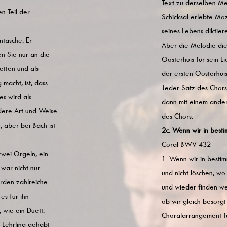
Text zu derselben Melo
n Teil der
Schicksal erlebte Mo
seines Lebens diktier
tasche. Er
Aber die Melodie di
en Sie nur an die
Oosterhuis für sein 
etten und als
der ersten Oosterhuis
acht, ist, dass
Jeder Satz des Chors
es wird als
dann mit einem ander
dere Art und Weise
des Chors.
, aber bei Bach ist
2c. Wenn wir in best
Coral BWV 432
zwei Orgeln, ein
1. Wenn wir in besti
 war nicht nur
und nicht löschen, wo
urden zahlreiche
und wieder finden we
es für ihn
ob wir gleich besorgt
 wie ein Duett.
Choralarrangement 
 Lehrling gehabt