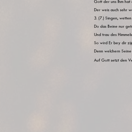
Gott der uns Ihm hat
Der weis auch sehr wo
3. (7.) Singen, wett
Do das Beine nur get
Und trau des Himmel
So wird Er bey dir zij
Denn welchern Seine 
Auf Gott setzt den Ver