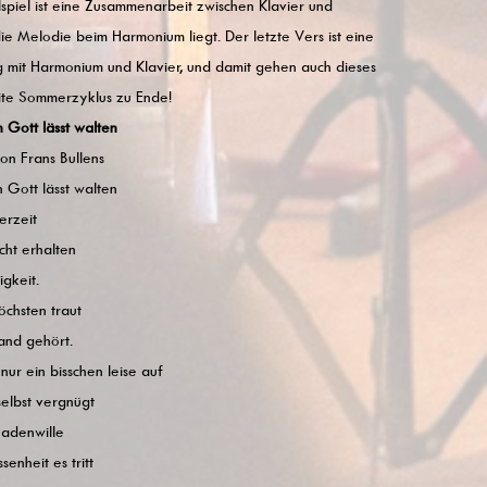
spiel ist eine Zusammenarbeit zwischen Klavier und
e Melodie beim Harmonium liegt. Der letzte Vers ist eine
g mit Harmonium und Klavier, und damit gehen auch dieses
ite Sommerzyklus zu Ende!
 Gott lässt walten
n Frans Bullens
 Gott lässt walten
erzeit
cht erhalten
igkeit.
chsten traut
and gehört.
 nur ein bisschen leise auf
selbst vergnügt
adenwille
senheit es tritt