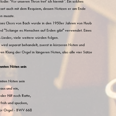
die: 'Vor unseren Thron tret' ich hiermit '. Ein solches
zart auch mit dem Requiem, dessen Notizen er am Ende
en musste.
eses Chors von Bach wurde in den 1950er Jahren von Huub
Lied "Solange es Menschen auf Erden gibt" verwendet. Eines
-Lieder; viele weitere würden folgen.
 wird separat behandelt, zuerst in kürzeren Noten und
en Klang der Orgel in längeren Noten, also alle vier Sätze
immten Nöten sein
mmten Nöten sein
 aus und ein,
der Hilf noch Ratte,
 früh und spucken,
für Orgel - BWV 668