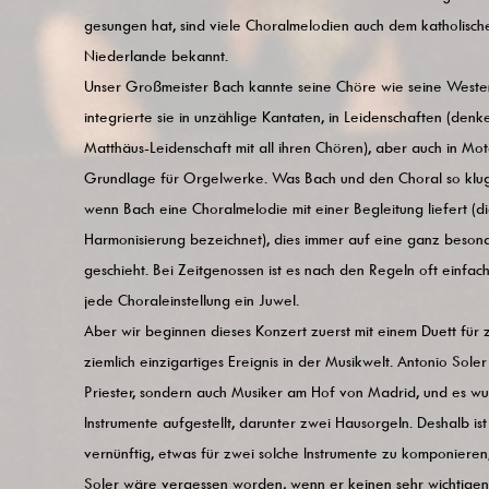
gesungen hat, sind viele Choralmelodien auch dem katholische
Niederlande bekannt.
Unser Großmeister Bach kannte seine Chöre wie seine Westen
integrierte sie in unzählige Kantaten, in Leidenschaften (denk
Matthäus-Leidenschaft mit all ihren Chören), aber auch in Mot
Grundlage für Orgelwerke. Was Bach und den Choral so klug m
wenn Bach eine Choralmelodie mit einer Begleitung liefert (di
Harmonisierung bezeichnet), dies immer auf eine ganz beson
geschieht. Bei Zeitgenossen ist es nach den Regeln oft einfach
jede Choraleinstellung ein Juwel.
Aber wir beginnen dieses Konzert zuerst mit einem Duett für 
ziemlich einzigartiges Ereignis in der Musikwelt. Antonio Soler
Priester, sondern auch Musiker am Hof ​​von Madrid, und es w
Instrumente aufgestellt, darunter zwei Hausorgeln. Deshalb ist 
vernünftig, etwas für zwei solche Instrumente zu komponieren,
Soler wäre vergessen worden, wenn er keinen sehr wichtigen