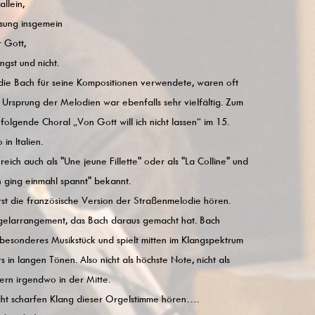
allein,
sung insgemein
r Gott,
gst und nicht.
die Bach für seine Kompositionen verwendete, waren oft
 Ursprung der Melodien war ebenfalls sehr vielfältig. Zum
 folgende Choral „Von Gott will ich nicht lassen“ im 15.
in Italien.
reich auch als "Une jeune Fillette" oder als "La Colline" und
ch ging einmahl spannt" bekannt.
st die französische Version der Straßenmelodie hören.
elarrangement, das Bach daraus gemacht hat. Bach
besonderes Musikstück und spielt mitten im Klangspektrum
 in langen Tönen. Also nicht als höchste Note, nicht als
ern irgendwo in der Mitte.
cht scharfen Klang dieser Orgelstimme hören….