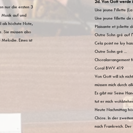
2d. Von Gott werde ic
n nur die ersten 3
Une jeune Fillette (La
n Musik auf und
Une jeune fillette de
 als höchste Note,
Plaisante et joliette 
. Sie müssen also
Outre Sohn gré auf l
Melodie. Eines ist
Cela point ne luy haic
Outre Sohn gré ...
Choralarrangement 
Coral BWV 419
Von Gott will ich nicht
müssen mich durch alle
Es gibt mir Seine H
tut er mich wohlstehen
Heute Nachmittag hör
Chöre. In der zweite
nach Frankreich. Der