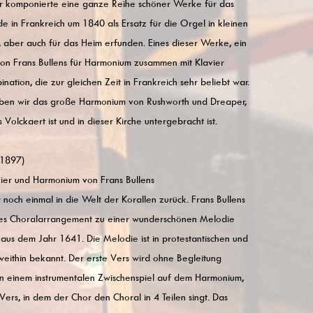
r komponierte eine ganze Reihe schöner Werke für das
 in Frankreich um 1840 als Ersatz für die Orgel in kleinen
, aber auch für das Heim erfunden. Eines dieser Werke, ein
von Frans Bullens für Harmonium zusammen mit Klavier
nation, die zur gleichen Zeit in Frankreich sehr beliebt war.
ben wir das große Harmonium von Rushworth und Dreaper,
 Volckaert ist und in dieser Kirche untergebracht ist.
 1897)
ier und Harmonium von Frans Bullens
r noch einmal in die Welt der Korallen zurück. Frans Bullens
enes Choralarrangement zu einer wunderschönen Melodie
s dem Jahr 1641. Die Melodie ist in protestantischen und
weithin bekannt. Der erste Vers wird ohne Begleitung
n einem instrumentalen Zwischenspiel auf dem Harmonium,
ers, in dem der Chor den Choral in 4 Teilen singt. Das