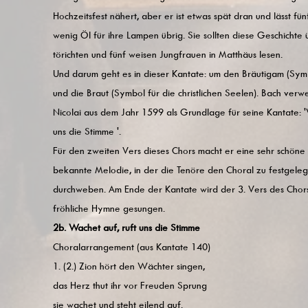
Hochzeitsfest nähert, aber er ist etwas spät dran und lässt f
wenig Öl für ihre Lampen übrig. Sie sollten diese Geschichte 
törichten und fünf weisen Jungfrauen in Matthäus lesen.
Und darum geht es in dieser Kantate: um den Bräutigam (Symbo
und die Braut (Symbol für die christlichen Seelen). Bach verw
Nicolai aus dem Jahr 1599 als Grundlage für seine Kantate: 'W
uns die Stimme '.
Für den zweiten Vers dieses Chors macht er eine sehr schöne 
bekannte Melodie, in der die Tenöre den Choral zu festgeleg
durchweben. Am Ende der Kantate wird der 3. Vers des Chors s
fröhliche Hymne gesungen.
2b. Wachet auf, ruft uns die Stimme
Choralarrangement (aus Kantate 140)
1. (2.) Zion hört den Wächter singen,
das Herz thut ihr vor Freuden Sprung
sie wachet und steht eilend auf.