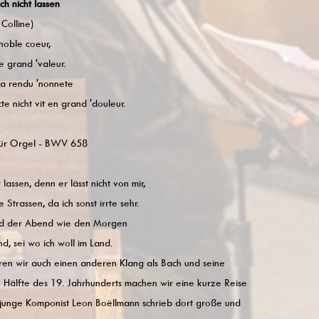
h nicht lassen
 Colline)
 noble coeur,
de grand 'valeur.
'a rendu 'nonnete
te nicht vit en grand 'douleur.
für Orgel - BWV 658
 lassen, denn er lässt nicht von mir,
 Strassen, da ich sonst irrte sehr.
and der Abend wie den Morgen
d, sei wo ich woll im Land.
en wir auch einen anderen Klang als Bach und seine
n Hälfte des 19. Jahrhunderts machen wir eine kurze Reise
 junge Komponist Leon Boëllmann schrieb dort große und