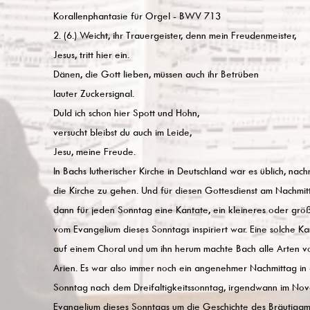
Korallenphantasie für Orgel - BWV 713
2. (6.) Weicht, ihr Trauergeister, denn mein Freudenmeister,
Jesus, tritt hier ein.
Dänen, die Gott lieben, müssen auch ihr Betrüben
lauter Zuckersignal.
Duld ich schon hier Spott und Hohn,
versucht bleibst du auch im Leide,
Jesu, meine Freude.
In Bachs lutherischer Kirche in Deutschland war es üblich, nach
die Kirche zu gehen. Und für diesen Gottesdienst am Nachmit
dann für jeden Sonntag eine Kantate, ein kleineres oder grö
vom Evangelium dieses Sonntags inspiriert war. Eine solche Ka
auf einem Choral und um ihn herum machte Bach alle Arten 
Arien. Es war also immer noch ein angenehmer Nachmittag in 
Sonntag nach dem Dreifaltigkeitssonntag, irgendwann im Nov
Evangelium dieses Sonntags um die Geschichte des Bräutigams