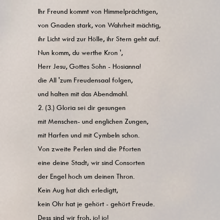
Ihr Freund kommt von Himmelprächtigen,
von Gnaden stark, von Wahrheit mächtig,
ihr Licht wird zur Hölle, ihr Stern geht auf.
Nun komm, du werthe Kron ',
Herr Jesu, Gottes Sohn - Hosianna!
die All 'zum Freudensaal folgen,
und halten mit das Abendmahl.
2. (3.) Gloria sei dir gesungen
mit Menschen- und englichen Zungen,
mit Harfen und mit Cymbeln schon.
Von zweite Perlen sind die Pforten
eine deine Stadt; wir sind Consorten
der Engel hoch um deinen Thron.
Kein Aug hat dich erledigtt,
kein Ohr hat je gehört - gehört Freude.
Dess sind wir froh, io! io!