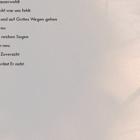
 auserwehlt
hl war uns fehlt.
en und auf Gottes Wegen gehen
reu
s reichen Segen
n neu.
Zuversicht
läst Er nicht.