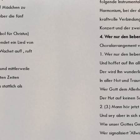
folgende Instrumental
ünf Mädchen zu
Harmonium, bei der di
über die fünf
kraftvolle Verbindun
Konzert und der zwe
l für Christus)
4. Wer nur den lieben
endet ein Lied von
Choralarrangement vo
achet auf! , ruft
1. Wer nur den lieben
Und hoffet auf Ihn all
und mittlerweile
Der wird Ihn wunderli
ten Zeiten
In aller Not und Traur
tattlich als
Wer Gott dem Allerhö
Der Hut auf keinen S
2. (3.) Mann hör jetzt
Und sey aber in sich 
Wie unser Gottes Gn
Wer signalisiert 'Allwis