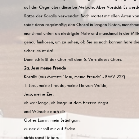
auf der Orgel über dieselbe Melodie. Aber Vorsicht: Es werde
Sätze der Koralle verwendet. Bach wartet mit allen Arten vo
spielt dann regelmäßig den Choral in langen Noten, manchmal
manchmal unten als niedrigste Note und manchmal in der Mitte
genau hinhören, um zu sehen, ob Sie es noch können höre die 
sicher: es ist da!
Dann schließt der Chor mit dem 6. Vers dieses Chors.
2a. Jesu meine Freude
Koralle (aus Motette 'Jesu, meine Freude' - BWV 227)
1. Jesu, meine Freude, meine Herzen Weide,
Jesu, meine Zier,
oh wer lange, oh lange ist dem Herzen Angst
und Wünsche nach dir.
Gottes Lamm, mein Bräutigam,
ausser dir soll mir auf Erden
nichts sonst Liebers.