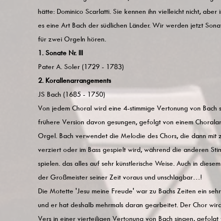
hätte: Dominico Scarlatti. Sie kennen ihn vielleicht nicht, aber 
es eine Art Bach der südlichen Länder. Wir werden jetzt Sona
für zwei Orgeln hören.
1. Sonate Nr. III
Pater A. Soler (1729 - 1783)
2. Korallenarrangements
JS Bach (1685 - 1750)
Von jedem Choral wird eine 4-stimmige Vertonung von Bach s
frühere Version davon gesungen, gefolgt von einem Chorala
Orgel. Bach verwendet die Melodie des Chors, die dann mit 
verziert oder im Bass gespielt wird, während die anderen S
spielen. das alles auf sehr künstlerische Weise. Auch in dies
der Großmeister seiner Zeit voraus und unschlagbar…!
Die Motette 'Jesu meine Freude' war zu Bachs Zeiten ein sehr
und er hat deshalb mehrmals daran gearbeitet. Der Chor wir
Vers in einer vierteiligen Vertonung von Bach singen, gefolgt