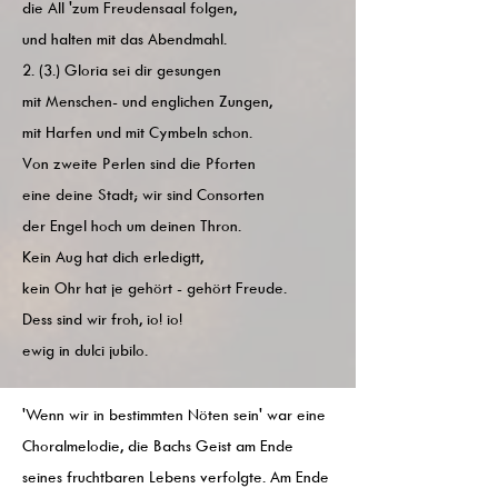
die All 'zum Freudensaal folgen,
und halten mit das Abendmahl.
2. (3.) Gloria sei dir gesungen
mit Menschen- und englichen Zungen,
mit Harfen und mit Cymbeln schon.
Von zweite Perlen sind die Pforten
eine deine Stadt; wir sind Consorten
der Engel hoch um deinen Thron.
Kein Aug hat dich erledigtt,
kein Ohr hat je gehört - gehört Freude.
Dess sind wir froh, io! io!
ewig in dulci jubilo.
'Wenn wir in bestimmten Nöten sein' war eine
Choralmelodie, die Bachs Geist am Ende
seines fruchtbaren Lebens verfolgte. Am Ende